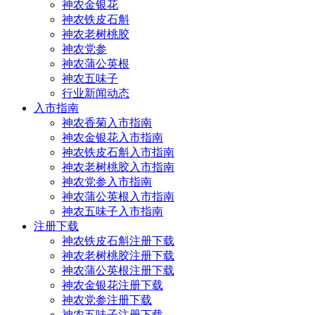
神农金银花
神农铁皮石斛
神农老树桃胶
神农党参
神农蒲公英根
神农五味子
行业新闻动态
入市指南
神农香菊入市指南
神农金银花入市指南
神农铁皮石斛入市指南
神农老树桃胶入市指南
神农党参入市指南
神农蒲公英根入市指南
神农五味子入市指南
注册下载
神农铁皮石斛注册下载
神农老树桃胶注册下载
神农蒲公英根注册下载
神农金银花注册下载
神农党参注册下载
神农五味子注册下载