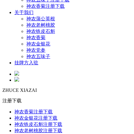
神农香菊注册下载
关于我们
神农蒲公英根
神农老树桃胶
神农铁皮石斛
神农香菊
神农金银花
神农党参
神农五味子
挂牌方入驻
ZHUCE XIAZAI
注册下载
神农香菊注册下载
神农金银花注册下载
神农铁皮石斛注册下载
神农老树桃胶注册下载