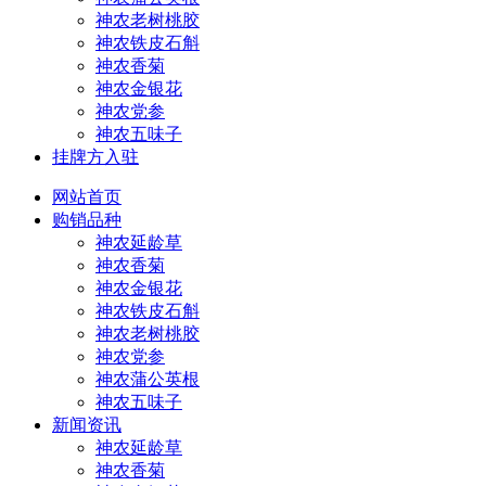
神农老树桃胶
神农铁皮石斛
神农香菊
神农金银花
神农党参
神农五味子
挂牌方入驻
网站首页
购销品种
神农延龄草
神农香菊
神农金银花
神农铁皮石斛
神农老树桃胶
神农党参
神农蒲公英根
神农五味子
新闻资讯
神农延龄草
神农香菊