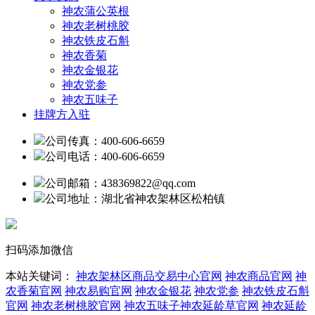
神农蒲公英根
神农老树桃胶
神农铁皮石斛
神农香菊
神农金银花
神农党参
神农五味子
挂牌方入驻
公司传真：400-606-6659
公司电话：400-606-6659
公司邮箱：438369822@qq.com
公司地址：湖北省神农架林区松柏镇
扫码添加微信
本站关键词：
神农架林区商品交易中心官网
神农商品官网
神
农香菊官网
神农易购官网
神农金银花
神农党参
神农铁皮石斛
官网
神农老树桃胶官网
神农五味子神农延龄草官网
神农延龄