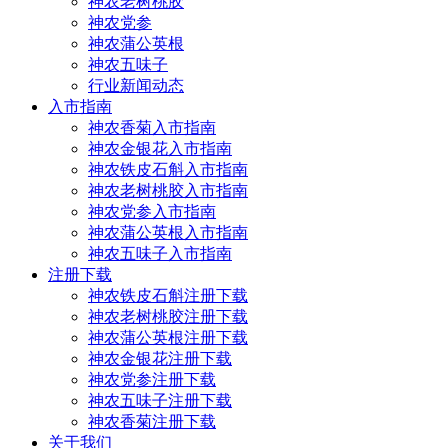
神农老树桃胶
神农党参
神农蒲公英根
神农五味子
行业新闻动态
入市指南
神农香菊入市指南
神农金银花入市指南
神农铁皮石斛入市指南
神农老树桃胶入市指南
神农党参入市指南
神农蒲公英根入市指南
神农五味子入市指南
注册下载
神农铁皮石斛注册下载
神农老树桃胶注册下载
神农蒲公英根注册下载
神农金银花注册下载
神农党参注册下载
神农五味子注册下载
神农香菊注册下载
关于我们