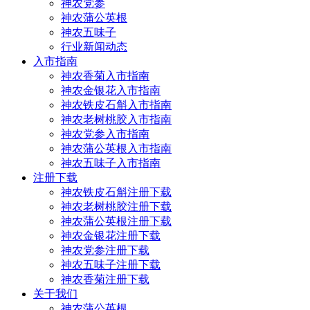
神农党参
神农蒲公英根
神农五味子
行业新闻动态
入市指南
神农香菊入市指南
神农金银花入市指南
神农铁皮石斛入市指南
神农老树桃胶入市指南
神农党参入市指南
神农蒲公英根入市指南
神农五味子入市指南
注册下载
神农铁皮石斛注册下载
神农老树桃胶注册下载
神农蒲公英根注册下载
神农金银花注册下载
神农党参注册下载
神农五味子注册下载
神农香菊注册下载
关于我们
神农蒲公英根