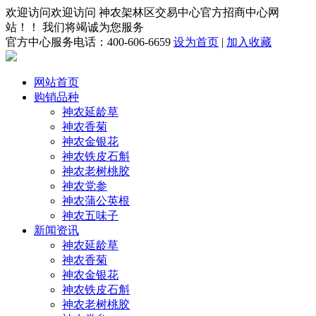
欢迎访问欢迎访问 神农架林区交易中心官方招商中心网
站！！ 我们将竭诚为您服务
官方中心服务电话：400-606-6659
设为首页
|
加入收藏
网站首页
购销品种
神农延龄草
神农香菊
神农金银花
神农铁皮石斛
神农老树桃胶
神农党参
神农蒲公英根
神农五味子
新闻资讯
神农延龄草
神农香菊
神农金银花
神农铁皮石斛
神农老树桃胶