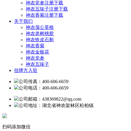
神农党参注册下载
神农五味子注册下载
神农香菊注册下载
关于我们
神农蒲公英根
神农老树桃胶
神农铁皮石斛
神农香菊
神农金银花
神农党参
神农五味子
挂牌方入驻
公司传真：400-606-6659
公司电话：400-606-6659
公司邮箱：438369822@qq.com
公司地址：湖北省神农架林区松柏镇
扫码添加微信