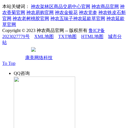
本站关键词：
神农架林区商品交易中心官网
神农商品官网
神
农香菊官网
神农易购官网
神农金银花
神农党参
神农铁皮石斛
官网
神农老树桃胶官网
神农五味子神农延龄草官网
神农延龄
草官网
Copyright © 2023 神农商品官网 -- 版权所有
鲁ICP备
2023027779号
XML地图
TXT地图
HTML地图
城市分
站
鲁公网安备37010502002004
技术支持：
康美网络科技
To Top
QQ咨询