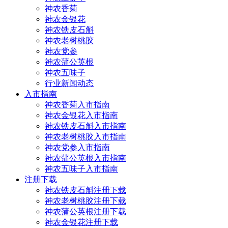
神农香菊
神农金银花
神农铁皮石斛
神农老树桃胶
神农党参
神农蒲公英根
神农五味子
行业新闻动态
入市指南
神农香菊入市指南
神农金银花入市指南
神农铁皮石斛入市指南
神农老树桃胶入市指南
神农党参入市指南
神农蒲公英根入市指南
神农五味子入市指南
注册下载
神农铁皮石斛注册下载
神农老树桃胶注册下载
神农蒲公英根注册下载
神农金银花注册下载