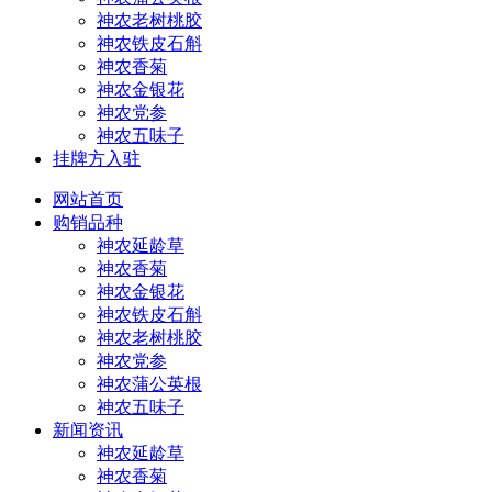
神农老树桃胶
神农铁皮石斛
神农香菊
神农金银花
神农党参
神农五味子
挂牌方入驻
网站首页
购销品种
神农延龄草
神农香菊
神农金银花
神农铁皮石斛
神农老树桃胶
神农党参
神农蒲公英根
神农五味子
新闻资讯
神农延龄草
神农香菊