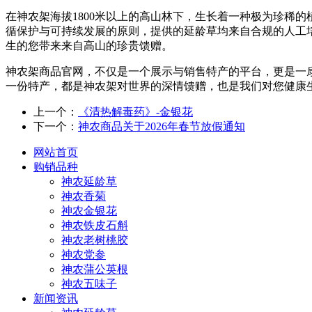
在神农架海拔1800米以上的高山林下，生长着一种极为珍稀
循保护与可持续发展的原则，提供的延龄草均来自合规的人工
生的您带来来自高山的珍贵馈赠。
神农架商品官网，不仅是一个展示与销售特产的平台，更是一
一份特产，都是神农架对世界的深情馈赠，也是我们对您健康
上一个：
《清热解毒药》-金银花
下一个：
神农商品关于2026年春节放假通知
网站首页
购销品种
神农延龄草
神农香菊
神农金银花
神农铁皮石斛
神农老树桃胶
神农党参
神农蒲公英根
神农五味子
新闻资讯