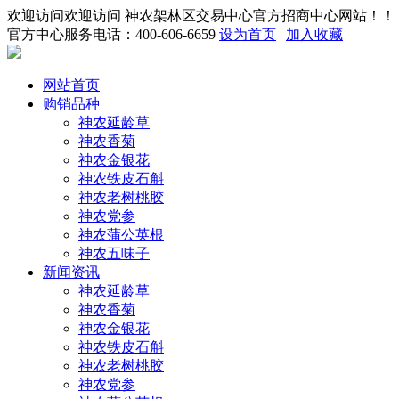
欢迎访问欢迎访问 神农架林区交易中心官方招商中心网站！！
官方中心服务电话：400-606-6659
设为首页
|
加入收藏
网站首页
购销品种
神农延龄草
神农香菊
神农金银花
神农铁皮石斛
神农老树桃胶
神农党参
神农蒲公英根
神农五味子
新闻资讯
神农延龄草
神农香菊
神农金银花
神农铁皮石斛
神农老树桃胶
神农党参