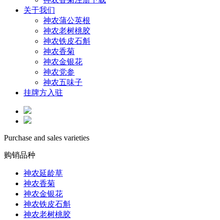
关于我们
神农蒲公英根
神农老树桃胶
神农铁皮石斛
神农香菊
神农金银花
神农党参
神农五味子
挂牌方入驻
Purchase and sales varieties
购销品种
神农延龄草
神农香菊
神农金银花
神农铁皮石斛
神农老树桃胶