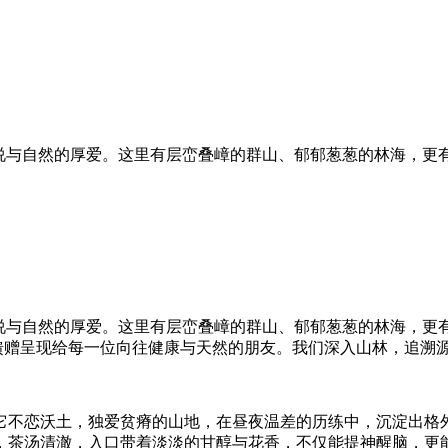
传说与自然的厚爱。这里有层峦叠嶂的群山、郁郁葱葱的林海，更
传说与自然的厚爱。这里有层峦叠嶂的群山、郁郁葱葱的林海，更
然馈赠呈现给每一位向往健康与天然的朋友。我们深入山林，追溯
它不恋沃土，独爱贫瘠的山地，在昼夜温差的历练中，沉淀出格
，茶汤清澈，入口带着淡淡的甘醇与花香，不仅能提神醒脑，更