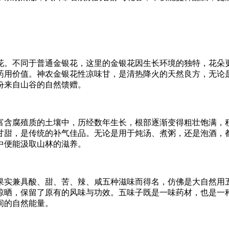
花。不同于普通金银花，这里的金银花因生长环境的独特，花朵
药用价值。神农金银花性凉味甘，是清热降火的天然良方，无论
份来自山谷的自然馈赠。
富含腐殖质的土壤中，历经数年生长，根部逐渐变得粗壮饱满，
甘甜，是传统的补气佳品。无论是用于炖汤、煮粥，还是泡酒，
中便能汲取山林的滋养。
果实兼具酸、甜、苦、辣、咸五种滋味而得名，仿佛是大自然用
晾晒，保留了原有的风味与功效。五味子既是一味药材，也是一
间的自然能量。