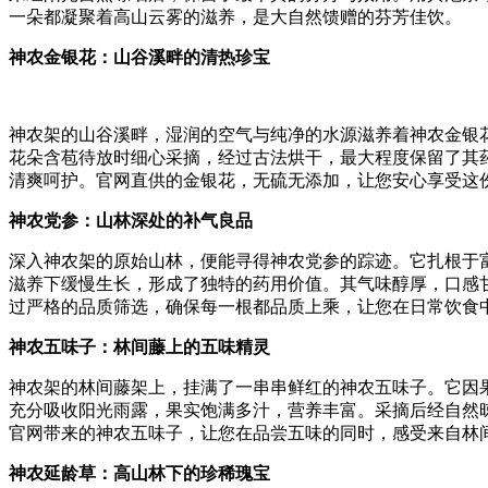
一朵都凝聚着高山云雾的滋养，是大自然馈赠的芬芳佳饮。
神农金银花：山谷溪畔的清热珍宝
神农架的山谷溪畔，湿润的空气与纯净的水源滋养着神农金银
花朵含苞待放时细心采摘，经过古法烘干，最大程度保留了其
清爽呵护。官网直供的金银花，无硫无添加，让您安心享受这
神农党参：山林深处的补气良品
深入神农架的原始山林，便能寻得神农党参的踪迹。它扎根于
滋养下缓慢生长，形成了独特的药用价值。其气味醇厚，口感
过严格的品质筛选，确保每一根都品质上乘，让您在日常饮食
神农五味子：林间藤上的五味精灵
神农架的林间藤架上，挂满了一串串鲜红的神农五味子。它因
充分吸收阳光雨露，果实饱满多汁，营养丰富。采摘后经自然
官网带来的神农五味子，让您在品尝五味的同时，感受来自林
神农延龄草：高山林下的珍稀瑰宝