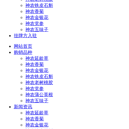
神农铁皮石斛
神农香菊
神农金银花
神农党参
神农五味子
挂牌方入驻
网站首页
购销品种
神农延龄草
神农香菊
神农金银花
神农铁皮石斛
神农老树桃胶
神农党参
神农蒲公英根
神农五味子
新闻资讯
神农延龄草
神农香菊
神农金银花