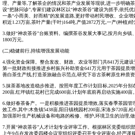
理、产量等,了解茶企的情况和茶产业发展等现状,进一步明确
设“把脉问诊”,专家们建议林区以“神农茶谷”建设为抓手,依托
一条“小而美、好而精”的发展道路,更好带动村民增收、企业增
积近1.23万亩,茶叶产量(干叶)164吨,产值2872万元,一产(种植
3.
做好“神农茶谷”台账资料
。
编撰茶谷发展大事记,按月向乡镇
1800万元
。
(二)稳健前行,持续增强发展动能
4
.强化资金保障。
整合发改、财政、农业等部门共841万元建设
第一批财政衔接推进乡村振兴补助资金641万元用于茶园提质
善白茶生产线,打造茶旅融合示范点,研究下谷古茶树原生种质资
5
.抹茶基地改造稳步推进。
按照年度工作计划目标,
2025年分
200亩,红坪镇红花村已完成600亩,计划年底前再启动实施400
6
.做好春茶备产。一是
积极推进茶园提质增效,落实春季茶园管
效工作,其中:木鱼镇5438亩,阳日镇桃园村200亩,宋洛乡720亩
加强茶叶生产机械设备和电路的检修、维护,环境卫生的治理,
7.开展
“神农
茶谷
”
人才
计划专业评审工作
。
根据林区党委组织部
上午9点在发改委四楼会议室组织评委召开专业评审会,经严谨规范