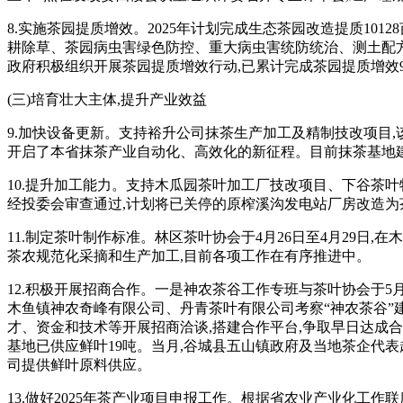
8.实施茶园提质增效。
2025年计划
完成生态茶园改造提质10128
耕除草、茶园病虫害绿色防控、重大病虫害统防统治、测土配方施
政府积极组织开展茶园提质增效行动,已累计完成茶园提质增效93
(三)培育壮大主体,提升产业效益
9
.加快设备更新。
支持裕升公司抹茶生产加工及精制技改项目,该
开启了本省抹茶产业自动化、高效化的新征程
。目前抹茶基地建
10
.提升加工能力。
支持木瓜园茶叶加工厂技改项目、下谷
茶叶
经投委会审查通过,计划将已关停的
原榨溪沟发电站厂房改造为
11
.制定茶叶制作标准。
林区茶叶协会于4月26日至4月29日
茶农规范化采摘和生产加工,目前各项工作在有序推进中。
12
.积极开展招商
合作
。
一是
神农茶谷工作专班与茶叶协会于5
木鱼镇神农奇峰有限公司、丹青茶叶有限公司考察“神农茶谷”建
才、资金和技术等开展招商洽谈,搭建合作平台,争取早日达成合
基地已供应鲜叶
19吨
。当月,谷城县五山镇政府及当地茶企代表
司提供鲜叶原料供应。
1
3
.做好2025年茶产业项目申报工作。
根据省农业产业化工作联