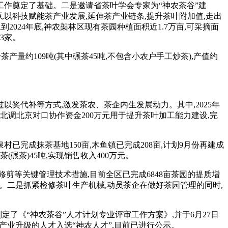
工作奠定了基础。
二是
邀请省茶叶学会专家为“神农茶谷”建
,以科技赋能茶产业发展,延伸茶产业链条,提升茶叶附加值,走出
2024年底,神农架林区现有茶园种植面积近1.7万亩,可采摘面
3家。
,干茶产量约109吨(其中碾茶45吨,不包含小农户手工炒茶),产值约
以奖代补等方式,激发茶农、茶企内生发展动力。其中,2025年
调北京对口协作资金200万元用于提升茶叶加工能力建设,完
村已完成抹茶基地150亩,木鱼镇已完成208亩,计划9月份再建成
(碾茶)45吨,实现销售收入400万元。
剪等关键管理技术措施,目前全区已完成6848亩茶园的提质增
础。
二是
抓紧检修茶叶生产机械,动员茶企在做好茶园管理的同时,
定了《“神农茶谷”人才计划专业评审工作方案》,并于6月27日
产业升级的人才入选“神农人才”,目前
已进行
公示。