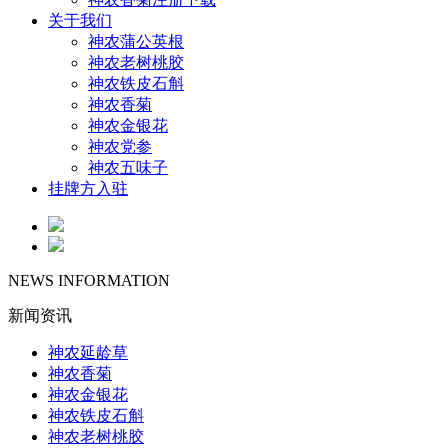
关于我们
神农蒲公英根
神农老树桃胶
神农铁皮石斛
神农香菊
神农金银花
神农党参
神农五味子
挂牌方入驻
NEWS INFORMATION
新闻资讯
神农延龄草
神农香菊
神农金银花
神农铁皮石斛
神农老树桃胶