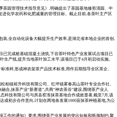
 年春季茶园管理技术指导意见》,明确提出了茶园基地修剪清园、中
促进化学农药
和化肥减量的管理目标。截止目前,各茶叶主产区
包装,全自动化设备大幅提升生产效率
,是湖北省本地企业的首创,
目已完成桩基础混凝土浇筑,下谷茶叶特色产业发展试点项目已
叶生产线,
提升当地茶叶加工水平,该项目已于4月初启动实施。
叶标准样,形成神农架茶产品技术标准,用作后期指导全区茶企、
娜到松柏镇裕升科技有限公司、红坪镇雾春高山茶叶专业合作社、
合,抹茶产业“新赛道”,
共
商“
神农茶谷
”
建设,
围绕茶产业人
态科技有限公司与房县窑淮抹茶基地合作成效显著,截至7月,该
成初步合作意向,计划在两地各发展1000亩抹茶种植基地,为公
报工作的通知》要求,围绕茶产业发展的突出短板和瓶颈制约,聚