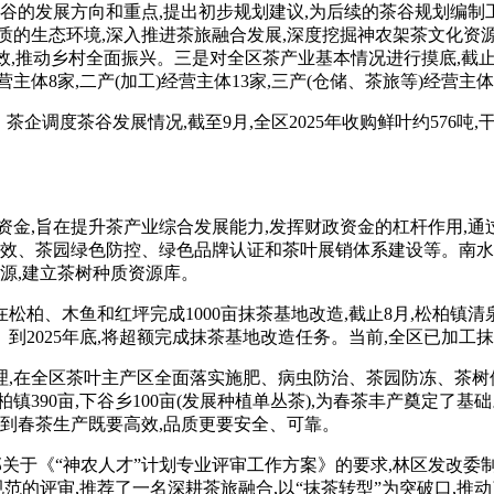
茶谷的发展方向和重点,提出初步规划建议,为后续的茶谷规划编制
优质的生态环境,深入推进茶旅融合发展,深度挖掘神农架茶文化资源
效,推动乡村全面振兴。
三是
对全区茶产业基本情况进行摸底,截止到
)经营主体8家,二产(加工)经营主体1
3
家,三产(仓储、茶旅等)经营主体
、茶企调度茶谷发展情况,截至
9
月,全区2025年收购鲜叶约576吨
资金,旨在提升茶产业综合发展能力,发挥财政资金的杠杆作用,通过
增效、茶园绿色防控、绿色品牌认证和茶叶展销体系建设等。南水北
源,建立茶树种质资源库。
别在松柏、木鱼和红坪完成1000亩抹茶基地改造,截止8月,
松柏镇清泉
亩。到2025年底,将超额完成抹茶基地改造任务。当前,全区已加工抹茶
理,在全区茶叶主产区全面落实施肥、病虫防治、茶园防冻、茶树修
,松柏镇390亩,下谷乡100亩(发展种植单丛茶),为春茶丰产奠定了基
做到春茶生产既要高效,品质更要安全、可靠。
关于《“神农人才”计划专业评审工作方案》的要求,林区发改委制
的评审,推荐了一名深耕茶旅融合,以“抹茶转型”为突破口,推动