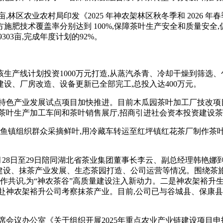
亩
,林区农业农村局印发《2025 年神农架林区秋冬季和 2026
肥技术覆盖率分别达到 100%,保障茶叶生产安全和质量安全,
03亩,完成年度计划的
92%。
生产线计划投资1000万元打造,
从蒸汽杀青、冷却干燥到筛选、
设、厂房改造、设备更新已全部完工,总投入达400万元。
特色产业发展试点项目
加快推进。
目前木瓜园茶叶加工厂技改项
茶叶生产加工车间和茶叶销售展厅,招商引进社会资本投资建设茶
,在木鱼镇组织群众采摘鲜叶,用冷藏车转运至红坪镇红花茶厂制作茶
月28日至29日陪同湖北省茶业集团董事长李云、副总经理韩艳
设、抹茶产业发展、生态茶园打造、公司运营等情况。围绕茶旅融
作共识,为“神农茶谷”高质量建设注入新动力。
二是
神农架裕升生
赴神农架裕升公司考察抹茶产业。目前,公司已与谷城县、保康县达
席会议办公室《关于组织开展2025年重点农业产业链建设项目申