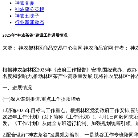
神农党参
神农蒲公英根
神农五味子
行业新闻动态
2025年“神农茶谷”建设工作进展情况
来源： 神农架林区商品交易中心官网|神农商品官网
作者： 神
根据神农架林区2025年《政府工作报告》安排,围绕党办、政
名度和影响力,推动林区茶产业高质量发展,现将神农架林区“神
一、进展情况
(一)深入谋划推进,重点工作提质增效
1.明确2025年目标与工作重点。
根据林区党委政府工作安排,围绕林
2025年工作计划》
(以下简称《工作计划》)。
4月1日向毅同志
发。《工作计划》
从健全专班运行机制、加强规划统筹引领、
2.配合做好“神农茶谷”发展规划
编制
。一是
茶谷工作专班陪同华