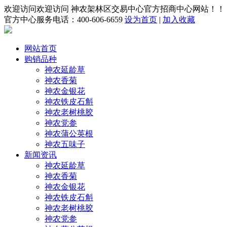
欢迎访问欢迎访问 神农架林区交易中心官方招商中心网站！！
官方中心服务电话：400-606-6659
设为首页
|
加入收藏
网站首页
购销品种
神农延龄草
神农香菊
神农金银花
神农铁皮石斛
神农老树桃胶
神农党参
神农蒲公英根
神农五味子
新闻资讯
神农延龄草
神农香菊
神农金银花
神农铁皮石斛
神农老树桃胶
神农党参