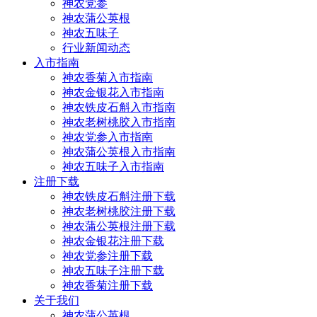
神农党参
神农蒲公英根
神农五味子
行业新闻动态
入市指南
神农香菊入市指南
神农金银花入市指南
神农铁皮石斛入市指南
神农老树桃胶入市指南
神农党参入市指南
神农蒲公英根入市指南
神农五味子入市指南
注册下载
神农铁皮石斛注册下载
神农老树桃胶注册下载
神农蒲公英根注册下载
神农金银花注册下载
神农党参注册下载
神农五味子注册下载
神农香菊注册下载
关于我们
神农蒲公英根