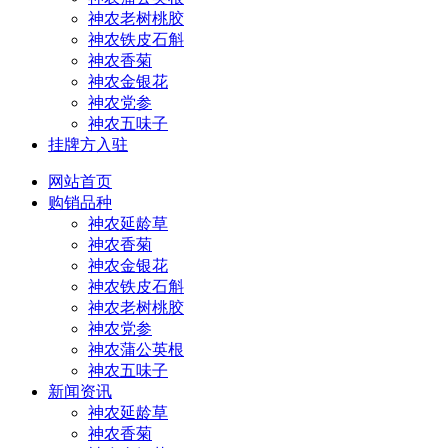
神农老树桃胶
神农铁皮石斛
神农香菊
神农金银花
神农党参
神农五味子
挂牌方入驻
网站首页
购销品种
神农延龄草
神农香菊
神农金银花
神农铁皮石斛
神农老树桃胶
神农党参
神农蒲公英根
神农五味子
新闻资讯
神农延龄草
神农香菊