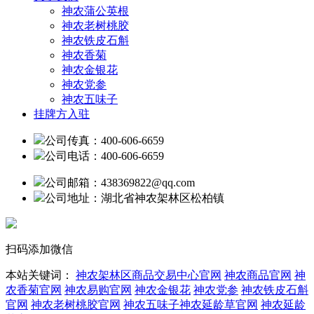
神农蒲公英根
神农老树桃胶
神农铁皮石斛
神农香菊
神农金银花
神农党参
神农五味子
挂牌方入驻
公司传真：400-606-6659
公司电话：400-606-6659
公司邮箱：438369822@qq.com
公司地址：湖北省神农架林区松柏镇
扫码添加微信
本站关键词：
神农架林区商品交易中心官网
神农商品官网
神
农香菊官网
神农易购官网
神农金银花
神农党参
神农铁皮石斛
官网
神农老树桃胶官网
神农五味子神农延龄草官网
神农延龄